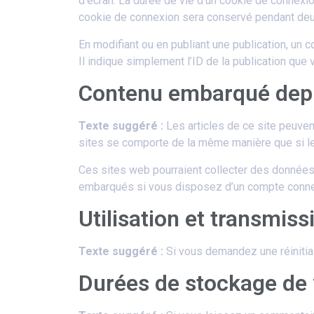
d’écran. La durée de vie d’un cookie de connexio
cookie de connexion sera conservé pendant deu
En modifiant ou en publiant une publication, un
Il indique simplement l’ID de la publication que v
Contenu embarqué depui
Texte suggéré :
Les articles de ce site peuven
sites se comporte de la même manière que si le v
Ces sites web pourraient collecter des données 
embarqués si vous disposez d’un compte connec
Utilisation et transmis
Texte suggéré :
Si vous demandez une réinitial
Durées de stockage de