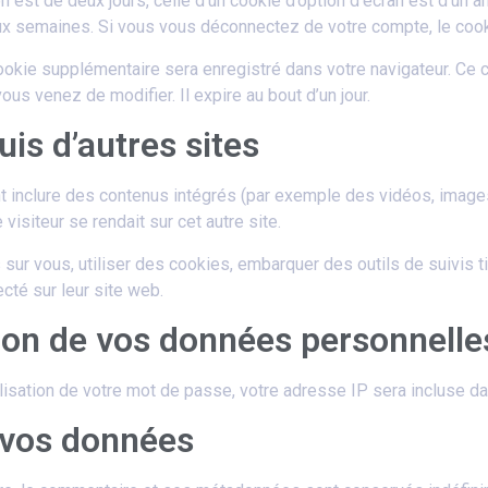
n est de deux jours, celle d’un cookie d’option d’écran est d’un a
x semaines. Si vous vous déconnectez de votre compte, le cook
 cookie supplémentaire sera enregistré dans votre navigateur. C
ous venez de modifier. Il expire au bout d’un jour.
s d’autres sites
t inclure des contenus intégrés (par exemple des vidéos, images
isiteur se rendait sur cet autre site.
sur vous, utiliser des cookies, embarquer des outils de suivis t
té sur leur site web.
sion de vos données personnelle
isation de votre mot de passe, votre adresse IP sera incluse dans 
 vos données