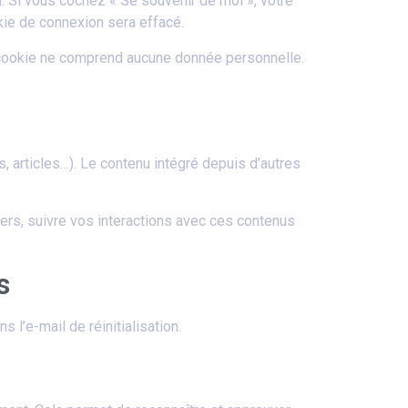
n. Si vous cochez « Se souvenir de moi », votre
ie de connexion sera effacé.
e cookie ne comprend aucune donnée personnelle.
, articles…). Le contenu intégré depuis d’autres
iers, suivre vos interactions avec ces contenus
s
l’e-mail de réinitialisation.